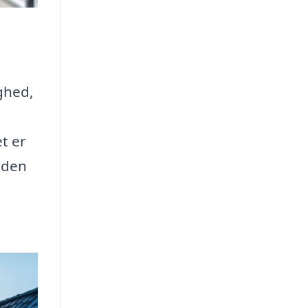
ghed,
t er
uden