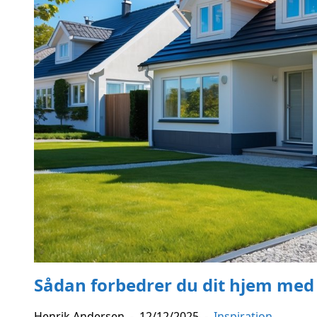
Sådan forbedrer du dit hjem med
Henrik Andersen
-
12/12/2025
-
Inspiration